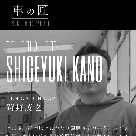
TEN GALON CAP
SHIGEYUKI KANO
TEN GALON CAP
狩野茂之
上京後、20年以上にわたり車磨きとコーティングの