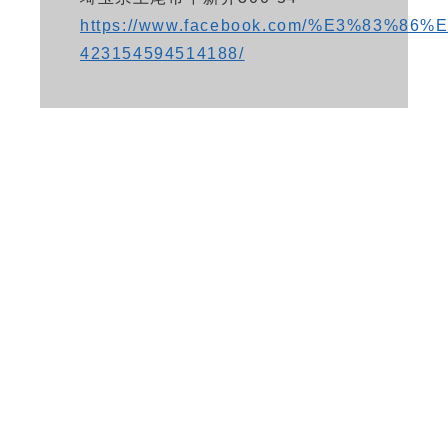
https://www.facebook.com/%E3%83
423154594514188/