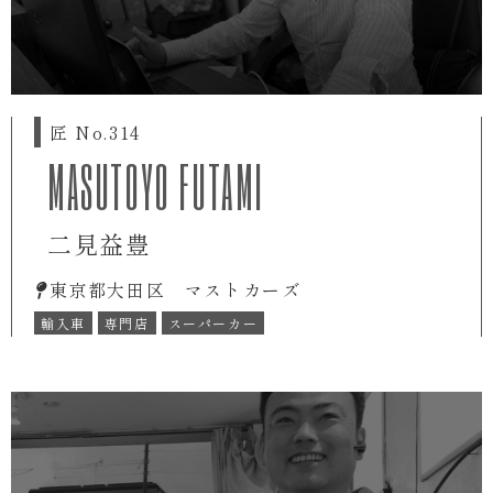
匠 No.314
MASUTOYO FUTAMI
二見益豊
東京都大田区 マストカーズ
輸入車
専門店
スーパーカー