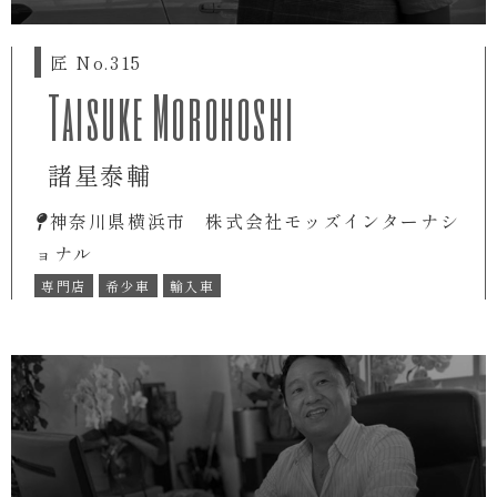
匠 No.315
Taisuke Morohoshi
諸星泰輔
神奈川県横浜市 株式会社モッズインターナシ
ョナル
専門店
希少車
輸入車