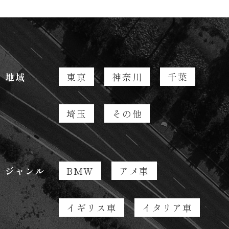
地域
東京
神奈川
千葉
埼玉
その他
ジャンル
BMW
アメ車
イギリス車
イタリア車