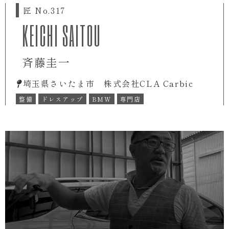
匠 No.317
KEICHI SAITOU
斉藤圭一
埼玉県さいたま市 株式会社CLA Carbic
整備
ドレスアップ
BMW
専門店