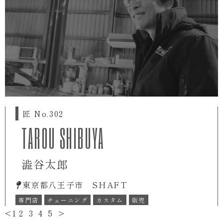
匠 No.302
TAROU SHIBUYA
澁谷太郎
東京都八王子市 SHAFT
専門店
チューニング
カスタム
販売
<
1
2
3
4
5
>