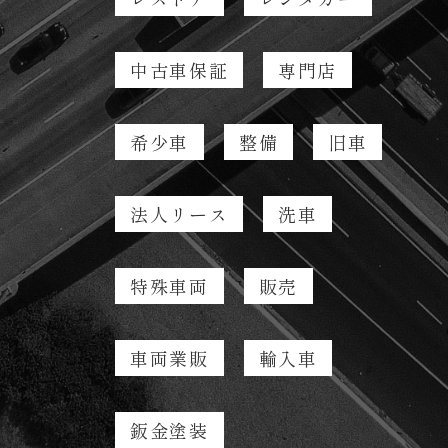
中古車保証
専門店
希少車
整備
旧車
法人リース
洗車
特殊車両
販売
車両業販
輸入車
鈑金塗装