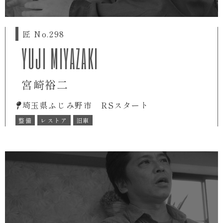
匠 No.298
YUJI MIYAZAKI
宮崎裕二
埼玉県ふじみ野市 RSスタート
整備
レストア
旧車