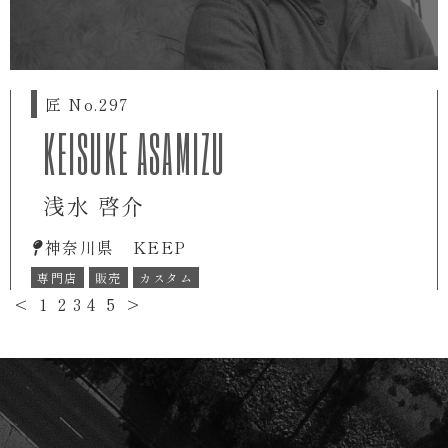
匠 No.297
KEISUKE ASAMIZU
浅水 啓介
神奈川県 KEEP
専門店
販売
カスタム
<
1
2
3
4
5
>