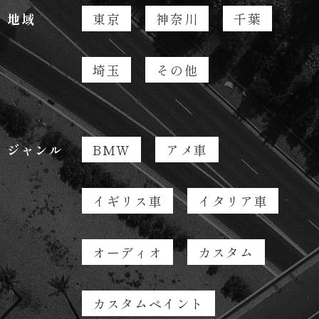
地域
東京
神奈川
千葉
埼玉
その他
ジャンル
BMW
アメ車
イギリス車
イタリア車
オーディオ
カスタム
カスタムペイント