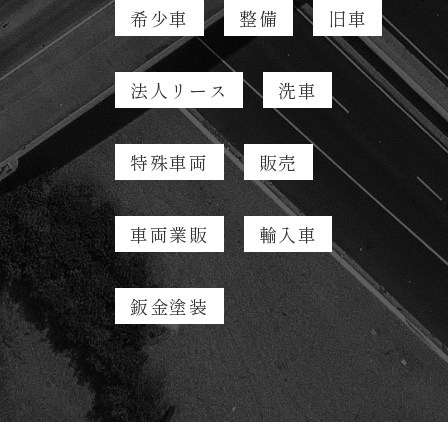
希少車
整備
旧車
法人リース
洗車
特殊車両
販売
車両業販
輸入車
鈑金塗装