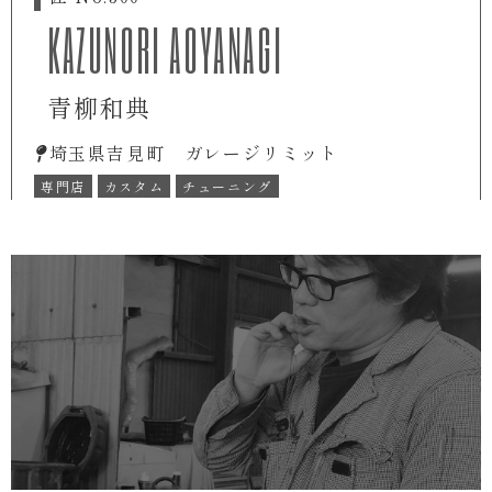
KAZUNORI AOYANAGI
青柳和典
埼玉県吉見町 ガレージリミット
専門店
カスタム
チューニング