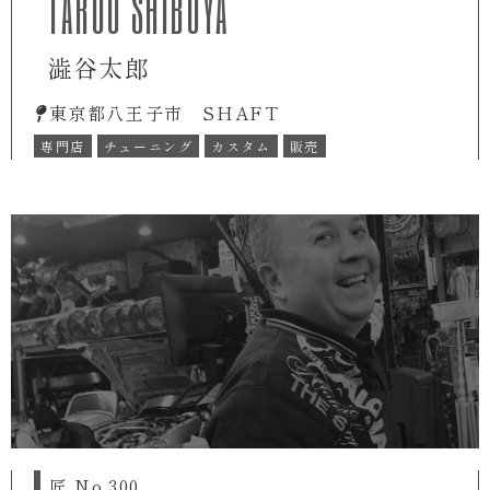
TAROU SHIBUYA
澁谷太郎
東京都八王子市 SHAFT
専門店
チューニング
カスタム
販売
匠 No.300