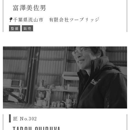
富澤美佐男
千葉県流山市 有限会社ツーブリッジ
整備
販売
匠 No.302