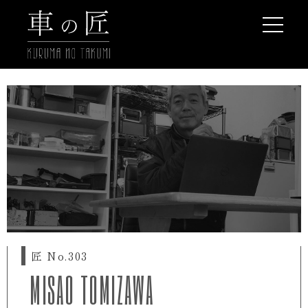
新たな匠
もっと見る
chevron_right
匠 No.303
MISAO TOMIZAWA