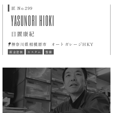
匠 No.299
YASUNORI HIOKI
日置康紀
神奈川県相模原市 オートガレージHKY
鈑金塗装
カスタム
整備